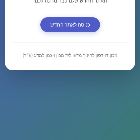
האתר החדש שלנו כבר מחכה לכם!
כניסה לאתר החדש
מכון דוידסון לחינוך מדעי ליד מכון ויצמן למדע (ע״ר)