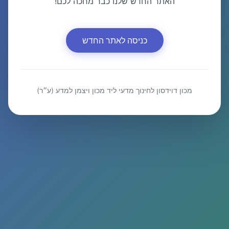
האתר החדש שלנו כבר מחכה לכם!
כניסה לאתר החדש
מכון דוידסון לחינוך מדעי ליד מכון ויצמן למדע (ע״ר)