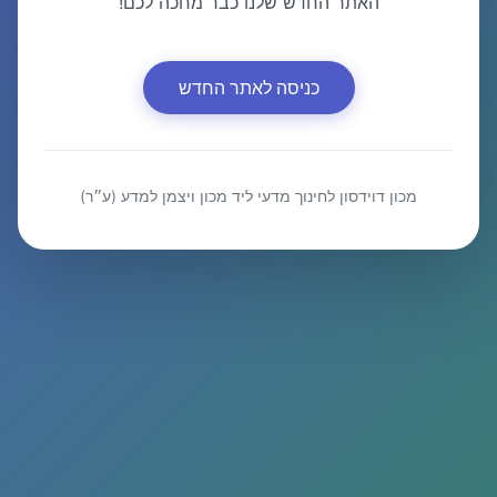
האתר החדש שלנו כבר מחכה לכם!
כניסה לאתר החדש
מכון דוידסון לחינוך מדעי ליד מכון ויצמן למדע (ע״ר)