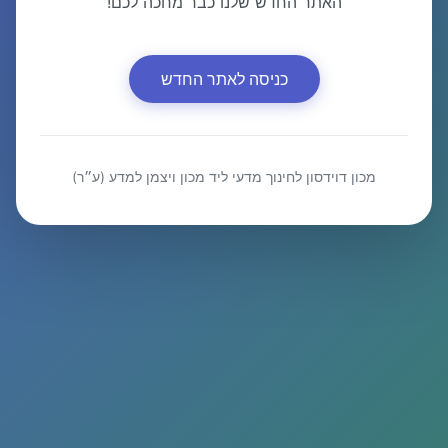
האתר החדש שלנו כבר מחכה לכם!
כניסה לאתר החדש
מכון דוידסון לחינוך מדעי ליד מכון ויצמן למדע (ע״ר)