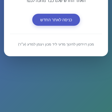
האתר החדש שלנו כבר מחכה לכם!
כניסה לאתר החדש
מכון דוידסון לחינוך מדעי ליד מכון ויצמן למדע (ע״ר)