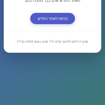
האתר החדש שלנו כבר מחכה לכם!
כניסה לאתר החדש
מכון דוידסון לחינוך מדעי ליד מכון ויצמן למדע (ע״ר)