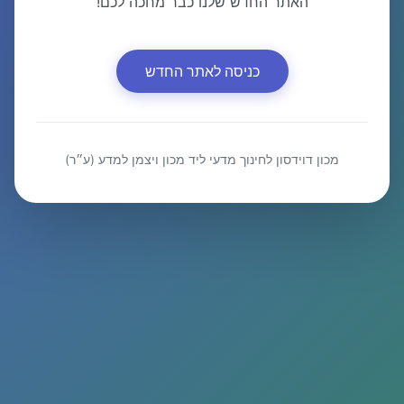
האתר החדש שלנו כבר מחכה לכם!
כניסה לאתר החדש
מכון דוידסון לחינוך מדעי ליד מכון ויצמן למדע (ע״ר)