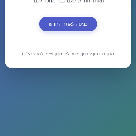
האתר החדש שלנו כבר מחכה לכם!
כניסה לאתר החדש
מכון דוידסון לחינוך מדעי ליד מכון ויצמן למדע (ע״ר)