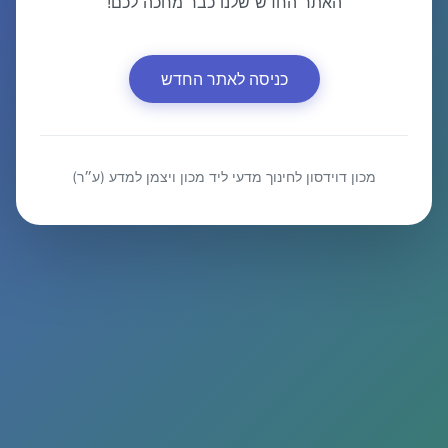
האתר החדש שלנו כבר מחכה לכם!
כניסה לאתר החדש
מכון דוידסון לחינוך מדעי ליד מכון ויצמן למדע (ע״ר)