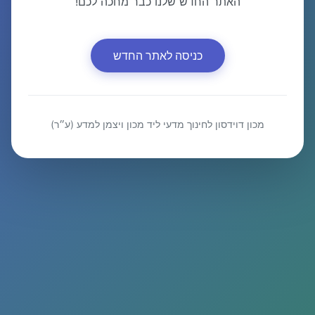
האתר החדש שלנו כבר מחכה לכם!
כניסה לאתר החדש
מכון דוידסון לחינוך מדעי ליד מכון ויצמן למדע (ע״ר)