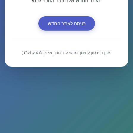
האתר החדש שלנו כבר מחכה לכם!
כניסה לאתר החדש
מכון דוידסון לחינוך מדעי ליד מכון ויצמן למדע (ע״ר)