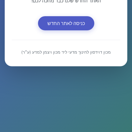
האתר החדש שלנו כבר מחכה לכם!
כניסה לאתר החדש
מכון דוידסון לחינוך מדעי ליד מכון ויצמן למדע (ע״ר)