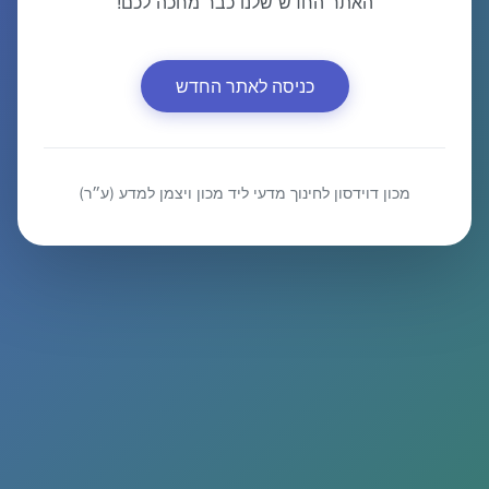
האתר החדש שלנו כבר מחכה לכם!
כניסה לאתר החדש
מכון דוידסון לחינוך מדעי ליד מכון ויצמן למדע (ע״ר)