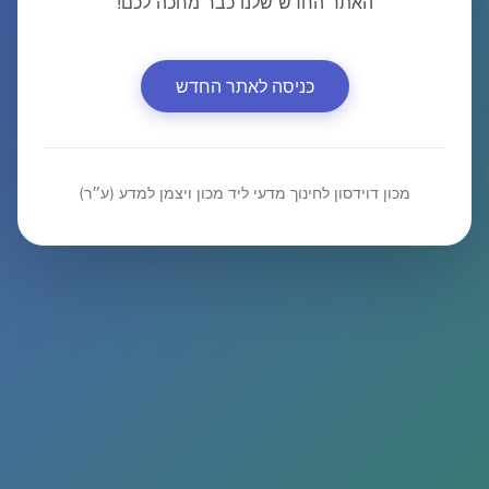
האתר החדש שלנו כבר מחכה לכם!
כניסה לאתר החדש
מכון דוידסון לחינוך מדעי ליד מכון ויצמן למדע (ע״ר)