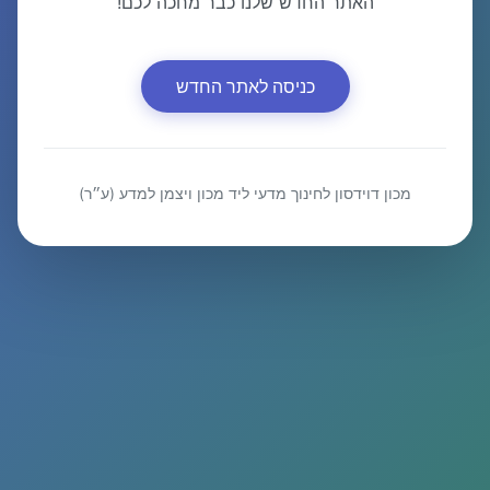
האתר החדש שלנו כבר מחכה לכם!
כניסה לאתר החדש
מכון דוידסון לחינוך מדעי ליד מכון ויצמן למדע (ע״ר)