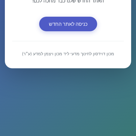
האתר החדש שלנו כבר מחכה לכם!
כניסה לאתר החדש
מכון דוידסון לחינוך מדעי ליד מכון ויצמן למדע (ע״ר)