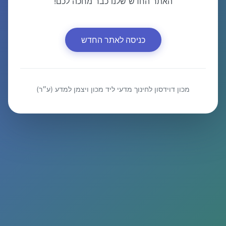
האתר החדש שלנו כבר מחכה לכם!
כניסה לאתר החדש
מכון דוידסון לחינוך מדעי ליד מכון ויצמן למדע (ע״ר)