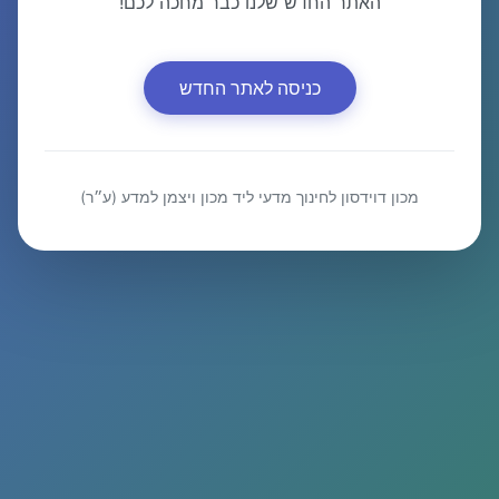
האתר החדש שלנו כבר מחכה לכם!
כניסה לאתר החדש
מכון דוידסון לחינוך מדעי ליד מכון ויצמן למדע (ע״ר)