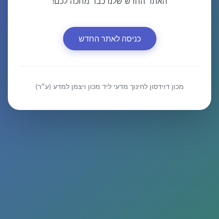
האתר החדש שלנו כבר מחכה לכם!
כניסה לאתר החדש
מכון דוידסון לחינוך מדעי ליד מכון ויצמן למדע (ע״ר)