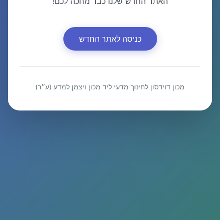
האתר החדש שלנו כבר מחכה לכם!
כניסה לאתר החדש
מכון דוידסון לחינוך מדעי ליד מכון ויצמן למדע (ע״ר)