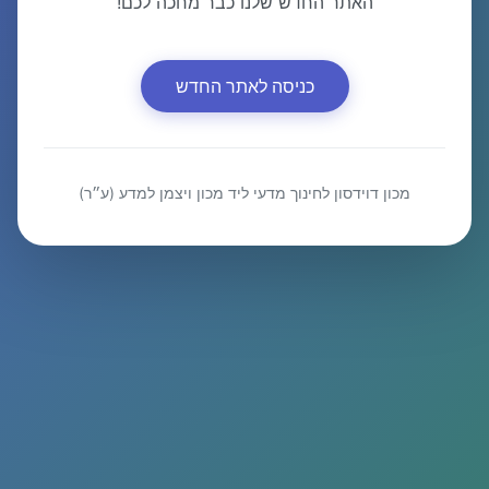
האתר החדש שלנו כבר מחכה לכם!
כניסה לאתר החדש
מכון דוידסון לחינוך מדעי ליד מכון ויצמן למדע (ע״ר)