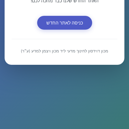
האתר החדש שלנו כבר מחכה לכם!
כניסה לאתר החדש
מכון דוידסון לחינוך מדעי ליד מכון ויצמן למדע (ע״ר)