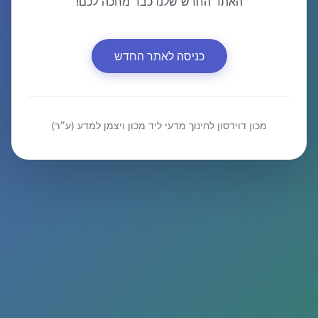
האתר החדש שלנו כבר מחכה לכם!
כניסה לאתר החדש
מכון דוידסון לחינוך מדעי ליד מכון ויצמן למדע (ע״ר)