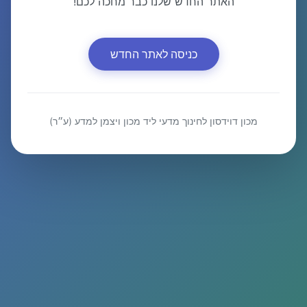
האתר החדש שלנו כבר מחכה לכם!
כניסה לאתר החדש
מכון דוידסון לחינוך מדעי ליד מכון ויצמן למדע (ע״ר)