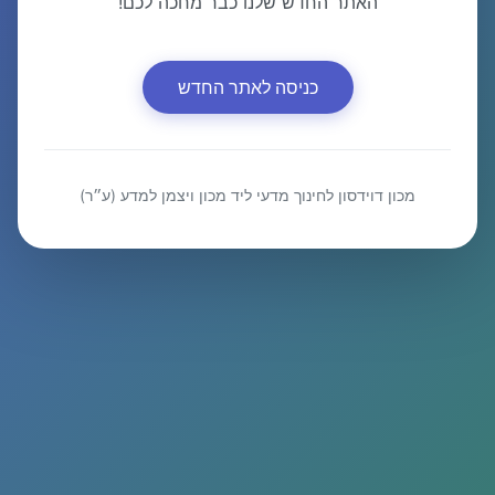
האתר החדש שלנו כבר מחכה לכם!
כניסה לאתר החדש
מכון דוידסון לחינוך מדעי ליד מכון ויצמן למדע (ע״ר)