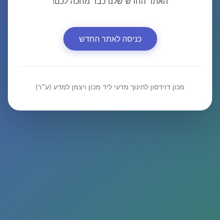
האתר החדש שלנו כבר מחכה לכם!
כניסה לאתר החדש
מכון דוידסון לחינוך מדעי ליד מכון ויצמן למדע (ע״ר)