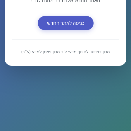
האתר החדש שלנו כבר מחכה לכם!
כניסה לאתר החדש
מכון דוידסון לחינוך מדעי ליד מכון ויצמן למדע (ע״ר)