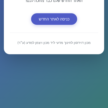
האתר החדש שלנו כבר מחכה לכם!
כניסה לאתר החדש
מכון דוידסון לחינוך מדעי ליד מכון ויצמן למדע (ע״ר)