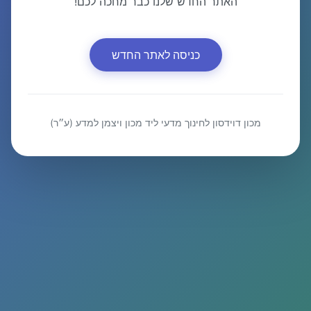
האתר החדש שלנו כבר מחכה לכם!
כניסה לאתר החדש
מכון דוידסון לחינוך מדעי ליד מכון ויצמן למדע (ע״ר)