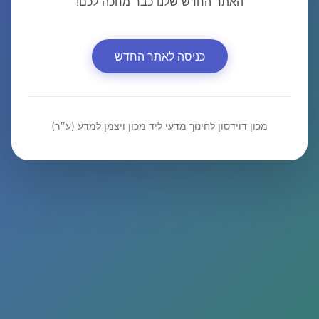
האתר החדש שלנו כבר מחכה לכם!
כניסה לאתר החדש
מכון דוידסון לחינוך מדעי ליד מכון ויצמן למדע (ע״ר)