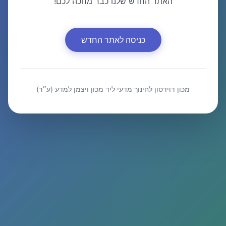
האתר החדש שלנו כבר מחכה לכם!
כניסה לאתר החדש
מכון דוידסון לחינוך מדעי ליד מכון ויצמן למדע (ע״ר)