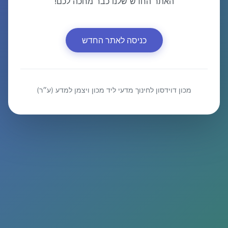
האתר החדש שלנו כבר מחכה לכם!
כניסה לאתר החדש
מכון דוידסון לחינוך מדעי ליד מכון ויצמן למדע (ע״ר)