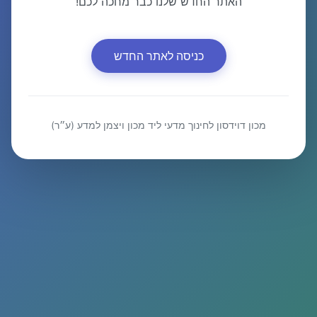
האתר החדש שלנו כבר מחכה לכם!
כניסה לאתר החדש
מכון דוידסון לחינוך מדעי ליד מכון ויצמן למדע (ע״ר)