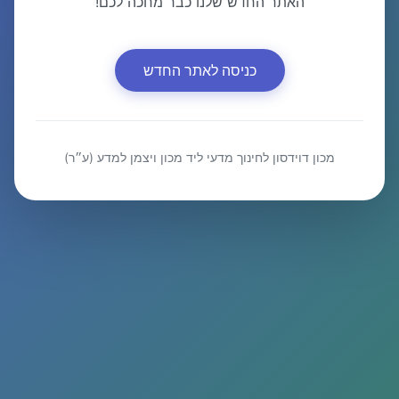
האתר החדש שלנו כבר מחכה לכם!
כניסה לאתר החדש
מכון דוידסון לחינוך מדעי ליד מכון ויצמן למדע (ע״ר)