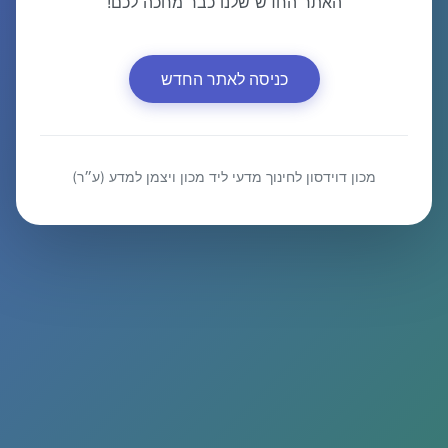
האתר החדש שלנו כבר מחכה לכם!
כניסה לאתר החדש
מכון דוידסון לחינוך מדעי ליד מכון ויצמן למדע (ע״ר)