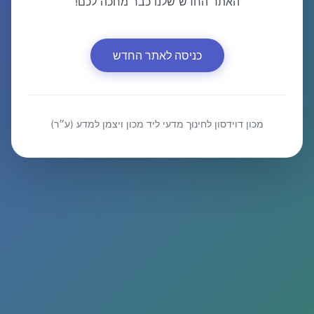
האתר החדש שלנו כבר מחכה לכם!
כניסה לאתר החדש
מכון דוידסון לחינוך מדעי ליד מכון ויצמן למדע (ע״ר)