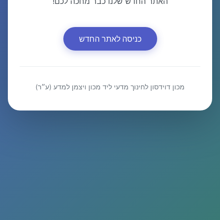
האתר החדש שלנו כבר מחכה לכם!
כניסה לאתר החדש
מכון דוידסון לחינוך מדעי ליד מכון ויצמן למדע (ע״ר)