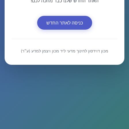
האתר החדש שלנו כבר מחכה לכם!
כניסה לאתר החדש
מכון דוידסון לחינוך מדעי ליד מכון ויצמן למדע (ע״ר)