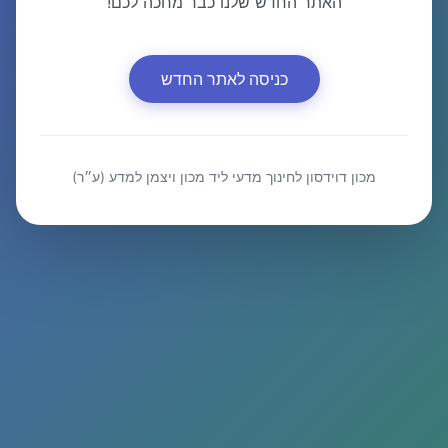
האתר החדש שלנו כבר מחכה לכם!
כניסה לאתר החדש
מכון דוידסון לחינוך מדעי ליד מכון ויצמן למדע (ע״ר)