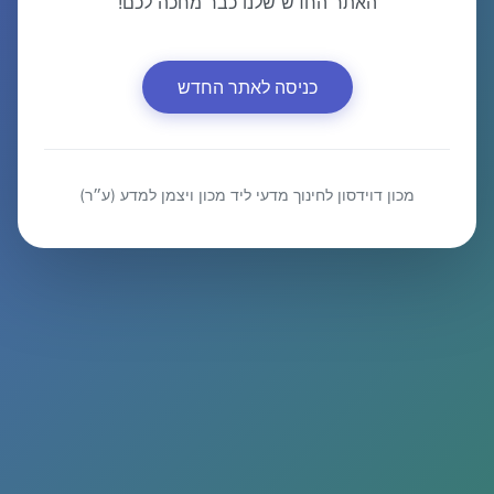
האתר החדש שלנו כבר מחכה לכם!
כניסה לאתר החדש
מכון דוידסון לחינוך מדעי ליד מכון ויצמן למדע (ע״ר)