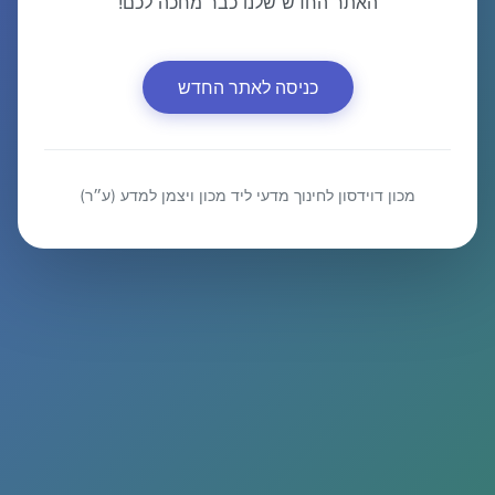
האתר החדש שלנו כבר מחכה לכם!
כניסה לאתר החדש
מכון דוידסון לחינוך מדעי ליד מכון ויצמן למדע (ע״ר)