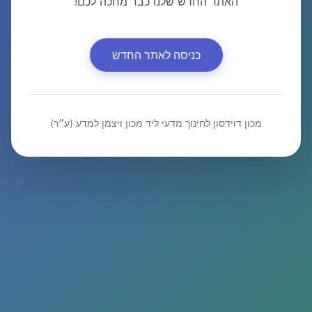
האתר החדש שלנו כבר מחכה לכם!
כניסה לאתר החדש
מכון דוידסון לחינוך מדעי ליד מכון ויצמן למדע (ע״ר)