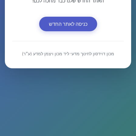
האתר החדש שלנו כבר מחכה לכם!
כניסה לאתר החדש
מכון דוידסון לחינוך מדעי ליד מכון ויצמן למדע (ע״ר)