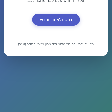
האתר החדש שלנו כבר מחכה לכם!
כניסה לאתר החדש
מכון דוידסון לחינוך מדעי ליד מכון ויצמן למדע (ע״ר)