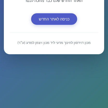
האתר החדש שלנו כבר מחכה לכם!
כניסה לאתר החדש
מכון דוידסון לחינוך מדעי ליד מכון ויצמן למדע (ע״ר)