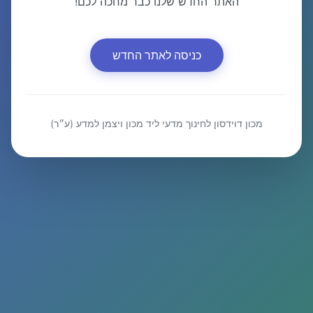
האתר החדש שלנו כבר מחכה לכם!
כניסה לאתר החדש
מכון דוידסון לחינוך מדעי ליד מכון ויצמן למדע (ע״ר)