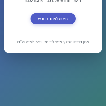
האתר החדש שלנו כבר מחכה לכם!
כניסה לאתר החדש
מכון דוידסון לחינוך מדעי ליד מכון ויצמן למדע (ע״ר)