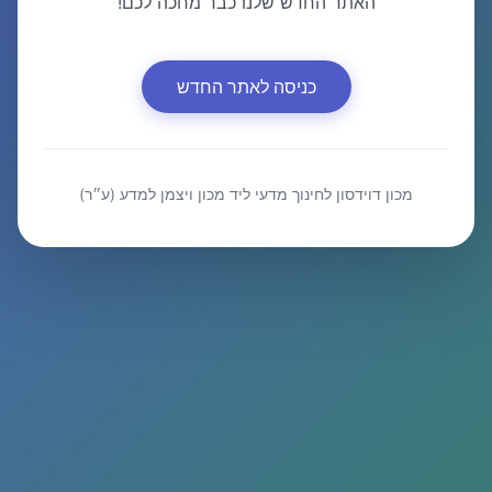
האתר החדש שלנו כבר מחכה לכם!
כניסה לאתר החדש
מכון דוידסון לחינוך מדעי ליד מכון ויצמן למדע (ע״ר)