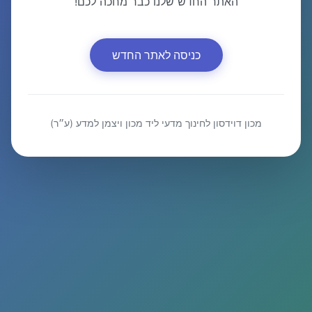
האתר החדש שלנו כבר מחכה לכם!
כניסה לאתר החדש
מכון דוידסון לחינוך מדעי ליד מכון ויצמן למדע (ע״ר)