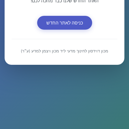
האתר החדש שלנו כבר מחכה לכם!
כניסה לאתר החדש
מכון דוידסון לחינוך מדעי ליד מכון ויצמן למדע (ע״ר)